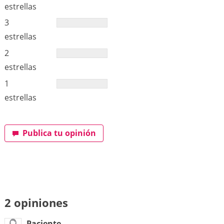
estrellas
3
estrellas
2
estrellas
1
estrellas
Publica tu opinión
2 opiniones
Paciente