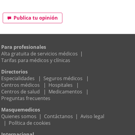
Publica tu opinión
Para profesionales
Alta gratuita de servicios médicos
|
Tarifas para médicos y clínicas
Directorios
Especialidades
|
Seguros médicos
|
Centros médicos
|
Hospitales
|
Centros de salud
|
Medicamentos
|
Preguntas frecuentes
Masquemedicos
Quienes somos
|
Contáctanos
|
Aviso legal
|
Política de cookies
Internacional