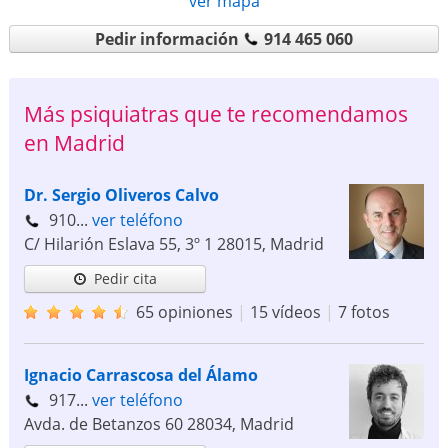
ver mapa
Pedir información
914 465 060
Más psiquiatras que te recomendamos
en Madrid
Dr. Sergio Oliveros Calvo
910...
ver teléfono
C/ Hilarión Eslava 55, 3º 1
28015
,
Madrid
Pedir cita
65 opiniones
|
15 vídeos
|
7 fotos
Ignacio Carrascosa del Álamo
917...
ver teléfono
Avda. de Betanzos 60
28034
,
Madrid