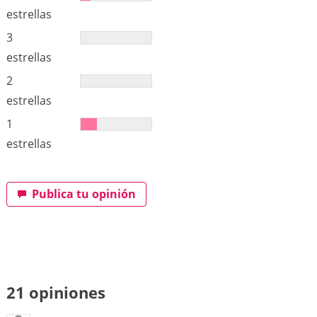
estrellas
3
estrellas
2
estrellas
1
estrellas
Publica tu opinión
21 opiniones