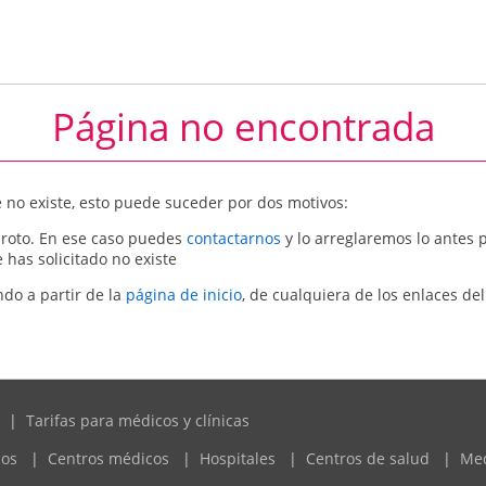
Página no encontrada
 no existe, esto puede suceder por dos motivos:
roto. En ese caso puedes
contactarnos
y lo arreglaremos lo antes p
has solicitado no existe
do a partir de la
página de inicio
, de cualquiera de los enlaces de
|
Tarifas para médicos y clínicas
cos
|
Centros médicos
|
Hospitales
|
Centros de salud
|
Me