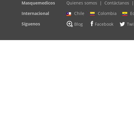
Masquemedicos
Quienes somos
|
Contáctanos
|
Internacional
Chile
Colombia
E
Síguenos
Blog
Facebook
Twi