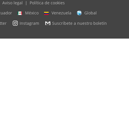
Aviso legal
|
Política de cookies
cuador
México
Venezuela
Global
tter
Instagram
Suscríbete a nuestro boletín