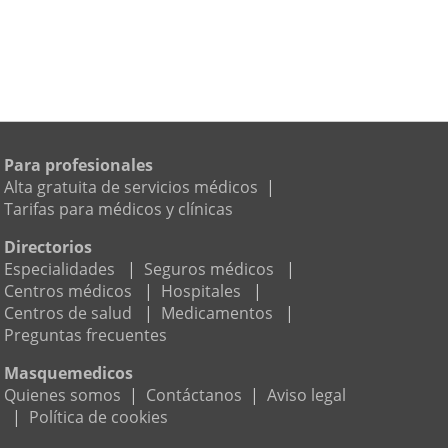
Para profesionales
Alta gratuita de servicios médicos
|
Tarifas para médicos y clínicas
Directorios
Especialidades
|
Seguros médicos
|
Centros médicos
|
Hospitales
|
Centros de salud
|
Medicamentos
|
Preguntas frecuentes
Masquemedicos
Quienes somos
|
Contáctanos
|
Aviso legal
|
Política de cookies