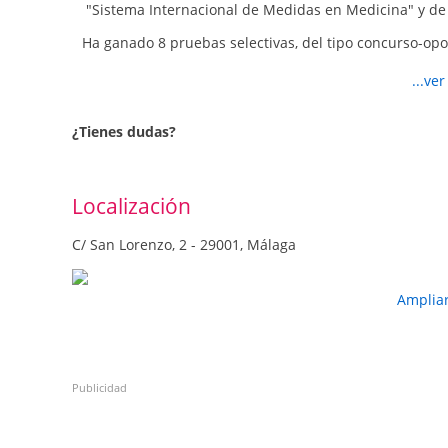
"Sistema Internacional de Medidas en Medicina" y de
Alergia respiratoria, Asma bronquial, Ateroesclerosis
Ha ganado 8 pruebas selectivas, del tipo concurso-opo
angina de pecho- infarto de miocardio, Enfermedades 
cardiaca congestiva, Pseudoalergia respiratoria induci
Además, es miembro del American College of Chest P
...ve
SEPAR Sociedad Española y miembro de la Sociedad An
Neumocardio y presidente de AEMI (Asociación españ
¿Tienes dudas?
Localización
C/ San Lorenzo, 2 - 29001, Málaga
Amplia
Publicidad