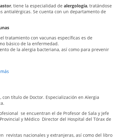
astor
, tiene la especialidad de
alergología
, tratándose
as antialérgicas. Se cuenta con un departamento de
cunas
el tratamiento con vacunas específicas es de
smo básico de la enfermedad.
nto de la alergia bacteriana, así como para prevenir
r más
con información completa
)
, con título de Doctor. Especialización en Alergia
ca.
fesional se encuentran el de Profesor de Sala y Jefe
 Provincial y Médico Director del Hospital del Tórax de
n revistas nacionales y extranjeras, así como del libro
ón completa
)