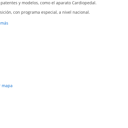
 patentes y modelos, como el aparato Cardiopedal.
, Cáncer broncopulmonar, Cardiopatía isquémica-
sición, con programa especial, a nivel nacional.
autoinmunes, EPOC, Fibrosis pulmonar, Insuficiencia
da por bacterias, Tos crónica
hysician, FELLOW de American Collage, Miembro de
r más
daluza de Cardiología, presidente de la Fundación
olas de Microinmunoterapia).
r mapa