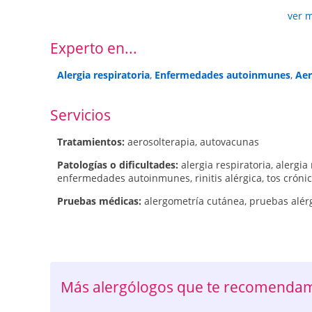
ver 
Experto en...
Alergia respiratoria
,
Enfermedades autoinmunes
,
Aer
Servicios
Tratamientos:
aerosolterapia
,
autovacunas
Patologí­as o dificultades:
alergia respiratoria
,
alergia
enfermedades autoinmunes
,
rinitis alérgica
,
tos cróni
Pruebas médicas:
alergometría cutánea
,
pruebas alér
Más alergólogos que te recomenda