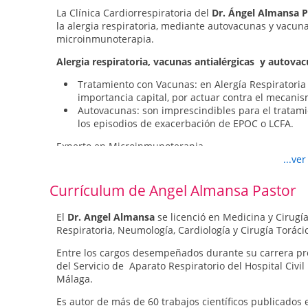
La Clínica Cardiorrespiratoria del
Dr. Ángel Almansa P
la alergia respiratoria, mediante autovacunas y vacun
microinmunoterapia.
Alergia respiratoria, vacunas antialérgicas y autova
Tratamiento con Vacunas: en Alergía Respiratoria 
importancia capital, por actuar contra el mecani
Autovacunas: son imprescindibles para el tratamie
los episodios de exacerbación de EPOC o LCFA.
Experto en Microinmunoterapia
...ve
Pruebas diagnósticas y tratamientos
(
descargar PDF 
Currículum de Angel Almansa Pastor
Aerosolterapia
Alergometria cutánea
El
Dr. Angel Almansa
se licenció en Medicina y Cirugía
Autovacunas
Respiratoria, Neumología, Cardiología y Cirugía Toráci
Ecocardiografia 2D + Doppler color
Espirometría forzada con curva flujo - volumen
Entre los cargos desempeñados durante su carrera pro
Ergometría (prueba de esfuerzo)
del Servicio de Aparato Respiratorio del Hospital Civil
Holter EKG
Málaga.
Microinmunoterapia
Es autor de más de 60 trabajos científicos publicados e
Enfermedades tratadas
(
descargar PDF con informaci