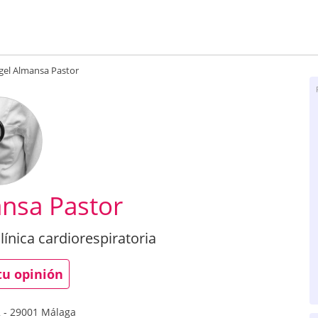
gel Almansa Pastor
nsa Pastor
línica cardiorespiratoria
tu opinión
2
-
29001
Málaga