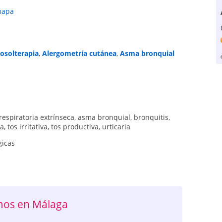
mapa
osolterapia
,
Alergometría cutánea
,
Asma bronquial
 respiratoria extrínseca
,
asma bronquial
,
bronquitis
,
ca
,
tos irritativa
,
tos productiva
,
urticaria
gicas
mos en Málaga