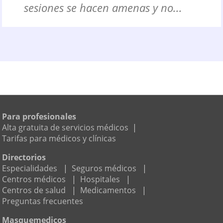
sesiones se hacen amenas y no...
Para profesionales
Alta gratuita de servicios médicos
|
Tarifas para médicos y clínicas
Directorios
Especialidades
|
Seguros médicos
|
Centros médicos
|
Hospitales
|
Centros de salud
|
Medicamentos
|
Preguntas frecuentes
Masquemedicos