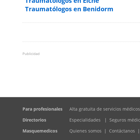
Traumatólogos en Elche
Traumatólogos en Benidorm
Publicidad
Para profesionales
Alta gratuita de servicios médicos
Directorios
Especialidades
|
Seguros médi
Masquemedicos
Quienes somos
|
Contáctanos
|