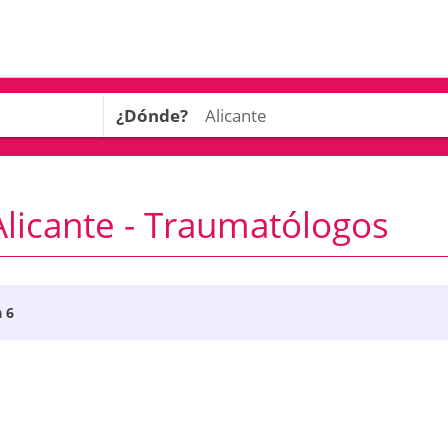
¿Dónde?
licante - Traumatólogos
a 6