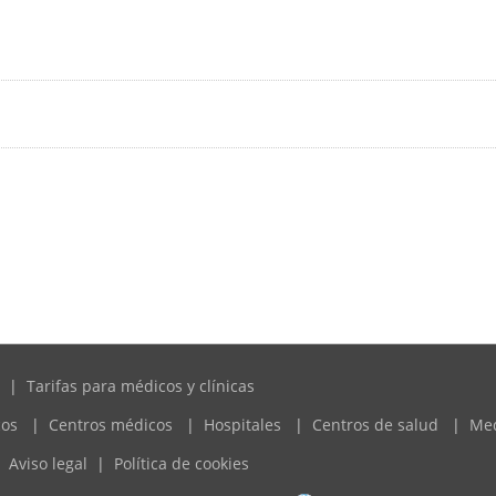
|
Tarifas para médicos y clínicas
cos
|
Centros médicos
|
Hospitales
|
Centros de salud
|
Me
Aviso legal
|
Política de cookies