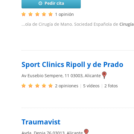
Pedir cita
1 opinión
...ola de Cirugía de Mano. Sociedad Española de
Cirugí
Sport Clinics Ripoll y de Prado
Av Eusebio Sempere, 11
03003
,
Alicante
2 opiniones
|
5 vídeos
|
2 fotos
Traumavist
Avda. Denia 76
03013
,
Alicante