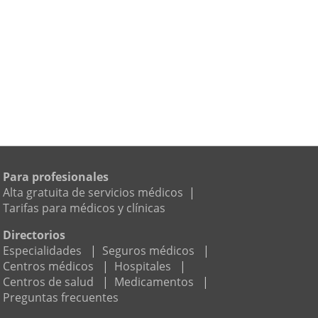
Para profesionales
Alta gratuita de servicios médicos
|
Tarifas para médicos y clínicas
Directorios
Especialidades
|
Seguros médicos
|
Centros médicos
|
Hospitales
|
Centros de salud
|
Medicamentos
|
Preguntas frecuentes