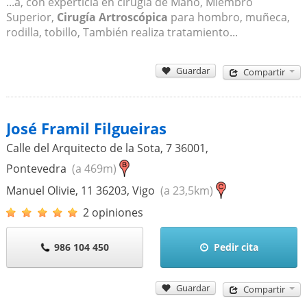
...a, con experticia en cirugía de Mano, Miembro
Superior,
Cirugía Artroscópica
para hombro, muñeca,
rodilla, tobillo, También realiza tratamiento...
Guardar
Compartir
José Framil Filgueiras
Calle del Arquitecto de la Sota, 7
36001
,
Pontevedra
(a 469m)
Manuel Olivie, 11
36203
,
Vigo
(a 23,5km)
2 opiniones
986 104 450
Pedir cita
Guardar
Compartir