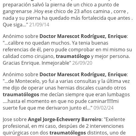
preparación salvó la pierna de un chico a punto de
gangrenarse .Hoy ese chico de 23 años camina , corre ,
nada y su pierna ha quedado más fortalecida que antes .
Que siga..."
21/09/14
Anónimo sobre
Doctor Marescot Rodríguez, Enrique
:
"...calibre no quedan muchos. Ya tenia buenas
referencias de él, pero pude comprobar en mi mismo su
calidad como cirujano,
traumatólogo
y mejor persona.
Gracias Enrique. Inmejorable"
26/09/20
Anónimo sobre
Doctor Marescot Rodríguez, Enrique
:
"...de Montecelo, yo fui a varias consultas y la última vez
me dijo de operar unas hernias discales cuando otros
traumatólogos
me decían siempre que eran lumbagos
....hasta el momento en que no pude caminar!!!!!mi
suerte fue que me derivaron junto el..."
09/02/24
Jose sobre
Angel Jorge-Echeverry Barreiro
: "Exelente
profesional, en mi caso, despúes de 2 intervenciones
quirúrgicas con dos
traumatólogos
distintos, uno de