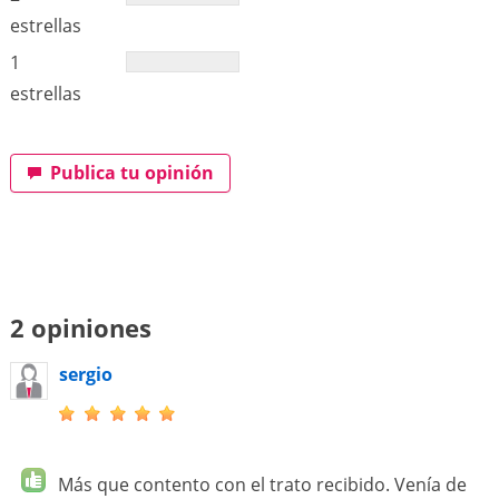
estrellas
1
estrellas
Publica tu opinión
2 opiniones
sergio
Más que contento con el trato recibido. Venía de