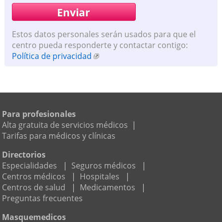
Estos datos personales serán usados para que el
centro pueda responderte y contactar contigo:
Política de privacidad
Para profesionales
Alta gratuita de servicios médicos
|
Tarifas para médicos y clínicas
Directorios
Especialidades
|
Seguros médicos
|
Centros médicos
|
Hospitales
|
Centros de salud
|
Medicamentos
|
Preguntas frecuentes
Masquemedicos