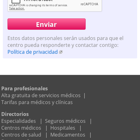
Estos datos personales serán usados para que el
centro pueda responderte y contactar contigo:
Política de privacidad
Para profesionales
Alta gratuita de servicios médicos
|
Tarifas para médicos y clínicas
Directorios
Especialidades
|
Seguros médicos
|
Centros médicos
|
Hospitales
|
Centros de salud
|
Medicamentos
|