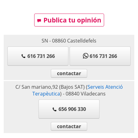
Publica tu opinión
SN
-
08860
Castelldefels
616 731 266
616 731 266
contactar
C/ San mariano,92 (Bajos SAT)
(
Serveis Atenció
Terapèutica
)
-
08840
Viladecans
656 906 330
contactar