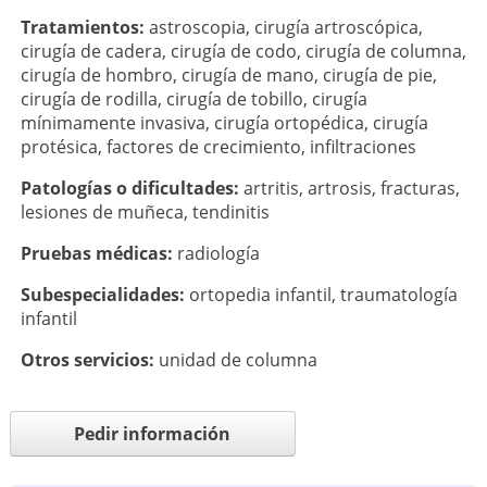
Tratamientos:
astroscopia
,
cirugía artroscópica
,
cirugía de cadera
,
cirugía de codo
,
cirugía de columna
,
cirugía de hombro
,
cirugía de mano
,
cirugía de pie
,
cirugía de rodilla
,
cirugía de tobillo
,
cirugía
mínimamente invasiva
,
cirugía ortopédica
,
cirugía
protésica
,
factores de crecimiento
,
infiltraciones
Patologí­as o dificultades:
artritis
,
artrosis
,
fracturas
,
lesiones de muñeca
,
tendinitis
Pruebas médicas:
radiología
Subespecialidades:
ortopedia infantil
,
traumatología
infantil
Otros servicios:
unidad de columna
Pedir información