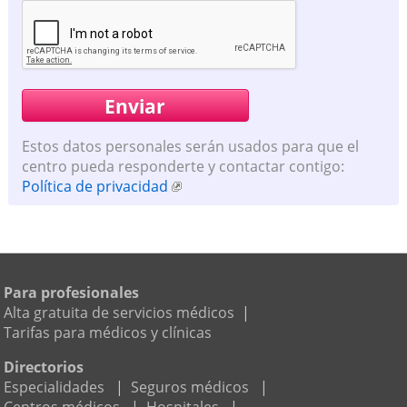
Estos datos personales serán usados para que el
centro pueda responderte y contactar contigo:
Política de privacidad
Para profesionales
Alta gratuita de servicios médicos
|
Tarifas para médicos y clínicas
Directorios
Especialidades
|
Seguros médicos
|
Centros médicos
|
Hospitales
|