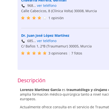
Chavarría Herrera, Germán
968...
ver teléfono
Calle Cabecicos, 8 (Clínica Volta)
30008
,
Murcia
1 opinión
Dr. Juan José López Martínez
685...
ver teléfono
C/ Baños 1, 2ºB (Traumamur)
30005
,
Murcia
3 opiniones
|
7 fotos
Descripción
Lorenzo Martínez García
es
traumatólogo y cirujano
amplia formación médico-quirúrgica tanto a nivel naci
europeos.
Actualmente ofrece consulta en el servicio de Traumato