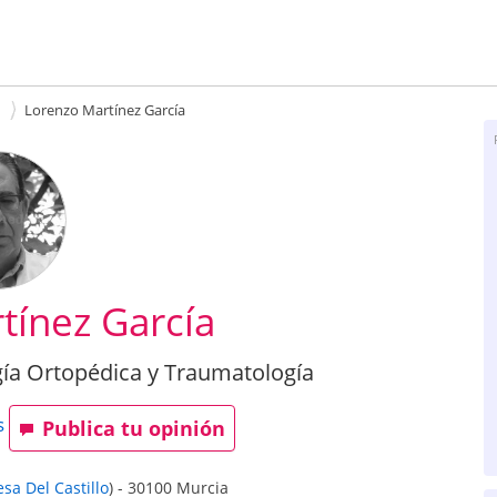
Lorenzo Martínez García
tínez García
gía Ortopédica y Traumatología
s
Publica tu opinión
sa Del Castillo
)
-
30100
Murcia