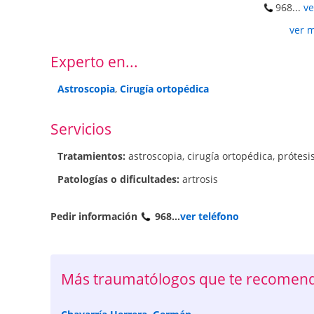
968...
ve
ver 
Experto en...
Astroscopia
,
Cirugía ortopédica
Servicios
Tratamientos:
astroscopia
,
cirugía ortopédica
,
prótesi
Patologí­as o dificultades:
artrosis
Pedir información
968...
ver teléfono
Más traumatólogos que te recomen