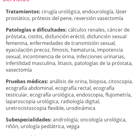
Tratamientos:
cirugía urológica
,
endourología
,
láser
prostático
,
prótesis del pene
,
reversión vasectomía
Patologí­as o dificultades:
cálculos renales
,
cáncer de
próstata
,
cistitis
,
disfunción eréctil
,
disfunción sexual
femenina
,
enfermedades de transmisión sexual
,
eyaculación precoz
,
fimosis
,
hematuria
,
impotencia
sexual
,
incontinencia de orina
,
infecciones urinarias
,
infertilidad masculina
,
litiasis
,
patologías de la próstata
,
vasectomía
Pruebas médicas:
análisis de orina
,
biopsia
,
citoscopia
,
ecografía abdominal
,
ecografía rectal
,
ecografía
testicular
,
ecografía urológica
,
endoscopia
,
flujometría
,
laparoscopia urológica
,
radiología digital
,
uretrocistoscopia flexible
,
urodinámica
Subespecialidades:
andrología
,
oncología urológica
,
riñón
,
urología pediátrica
,
vejiga