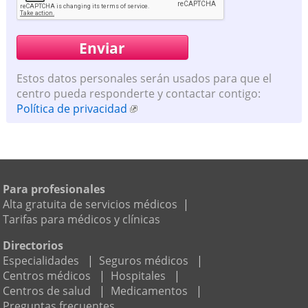
Estos datos personales serán usados para que el
centro pueda responderte y contactar contigo:
Política de privacidad
Para profesionales
Alta gratuita de servicios médicos
|
Tarifas para médicos y clínicas
Directorios
Especialidades
|
Seguros médicos
|
Centros médicos
|
Hospitales
|
Centros de salud
|
Medicamentos
|
Preguntas frecuentes