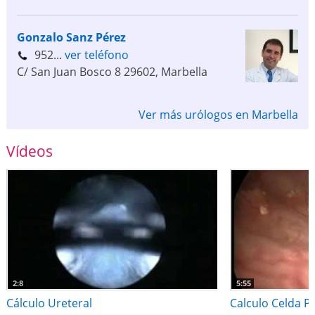
Gonzalo Sanz Pérez
952...
ver teléfono
C/ San Juan Bosco 8
29602
,
Marbella
Ver más urólogos en Marbella
Vídeos
2:8
5:55
Cálculo Ureteral
Calculo Celda Pr