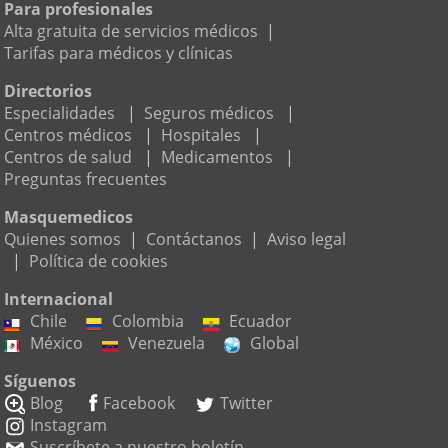
Para profesionales
Alta gratuita de servicios médicos
|
Tarifas para médicos y clínicas
Directorios
Especialidades
|
Seguros médicos
|
Centros médicos
|
Hospitales
|
Centros de salud
|
Medicamentos
|
Preguntas frecuentes
Masquemedicos
Quienes somos
|
Contáctanos
|
Aviso legal
|
Política de cookies
Internacional
Chile
Colombia
Ecuador
México
Venezuela
Global
Síguenos
Blog
Facebook
Twitter
Instagram
Suscríbete a nuestro boletín