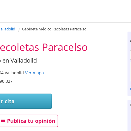
alladolid
Gabinete Médico Recoletas Paracelso
ecoletas Paracelso
 en Valladolid
04
Valladolid
Ver mapa
90 327
r cita
Publica tu opinión