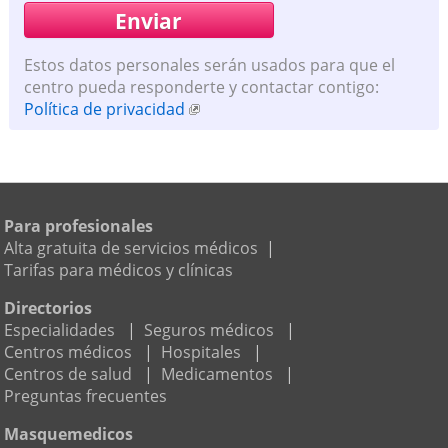
Estos datos personales serán usados para que el
centro pueda responderte y contactar contigo:
Política de privacidad
Para profesionales
Alta gratuita de servicios médicos
|
Tarifas para médicos y clínicas
Directorios
Especialidades
|
Seguros médicos
|
Centros médicos
|
Hospitales
|
Centros de salud
|
Medicamentos
|
Preguntas frecuentes
Masquemedicos