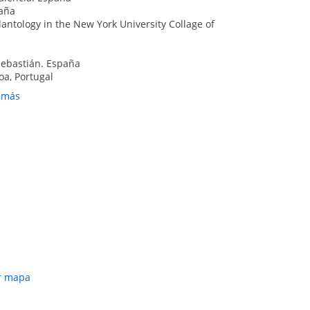
paña
antology in the New York University Collage of
Sebastián. España
oa, Portugal
s. Madrid. España
r más
bao. España
e Cirugía Bucal “SECIB”. Santiago de Compostela.
PES)
 (SCOI)
I)
cia y Osteointegración (SEPA)
r mapa