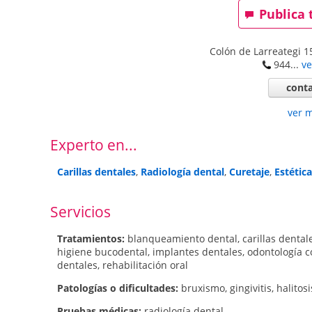
Publica 
Colón de Larreategi 15
944...
ve
conta
ver 
Experto en...
Carillas dentales
,
Radiología dental
,
Curetaje
,
Estétic
Servicios
Tratamientos:
blanqueamiento dental
,
carillas dental
higiene bucodental
,
implantes dentales
,
odontología 
dentales
,
rehabilitación oral
Patologí­as o dificultades:
bruxismo
,
gingivitis
,
halitosi
Pruebas médicas:
radiología dental