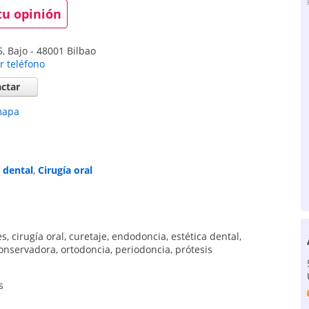
tu opinión
, Bajo
-
48001
Bilbao
r teléfono
ctar
mapa
a dental
,
Cirugía oral
es
,
cirugía oral
,
curetaje
,
endodoncia
,
estética dental
,
conservadora
,
ortodoncia
,
periodoncia
,
prótesis
s