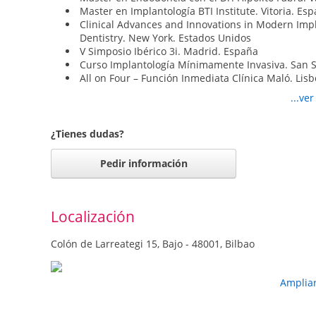
Master en Implantología BTI Institute. Vitoria. Es
Clinical Advances and Innovations in Modern Impl
Dentistry. New York. Estados Unidos
V Simposio Ibérico 3i. Madrid. España
Curso Implantología Mínimamente Invasiva. San 
All on Four – Función Inmediata Clínica Maló. Lisb
Implantes inmediatos en prótesis fija y completa
...ve
Congreso Internacional de Implantología BTI. Bil
Primer Simposio – Prótesis sobre implantes
Congreso Internacional de la Sociedad Española d
¿Tienes dudas?
España
Pedir información
Miembro:
Asociación Española de Endodoncia (AEDE)
Sociedad Española de Cirugía Bucal (SECIB)
Localización
Sociedad Española de Prótesis Estomatológica (SE
Sociedad Española de Implantes (SEI)
Colón de Larreategi 15, Bajo - 48001, Bilbao
Sociedad Científica de Odontología Implantológica
Congreso Internacional de Implantología Oral (ICO
Socio Titular de la Sociedad Española de Periodon
Amplia