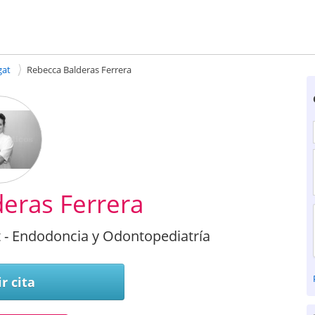
gat
Rebecca Balderas Ferrera
eras Ferrera
t - Endodoncia y Odontopediatría
r cita