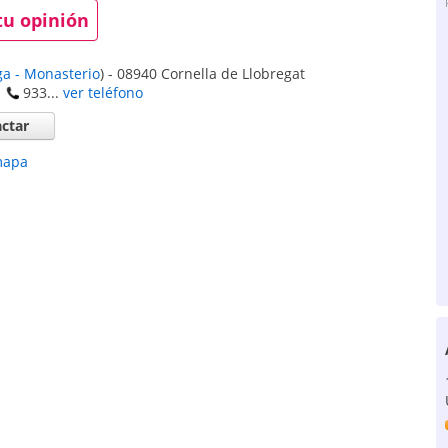
tu opinión
ga - Monasterio
)
-
08940
Cornella de Llobregat
933...
ver teléfono
ctar
mapa