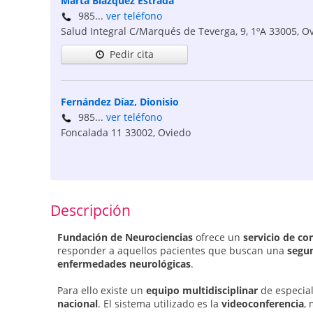
Marta Blázquez Estrada
985...
ver teléfono
Salud Integral C/Marqués de Teverga, 9, 1ºA
33005
,
Ov
Pedir cita
Fernández Díaz, Dionisio
985...
ver teléfono
Foncalada 11
33002
,
Oviedo
Descripción
Fundación de Neurociencias
ofrece un
servicio de co
responder a aquellos pacientes que buscan una
segu
enfermedades neurológicas
.
Para ello existe un
equipo multidisciplinar
de especial
nacional
. El sistema utilizado es la
videoconferencia
,