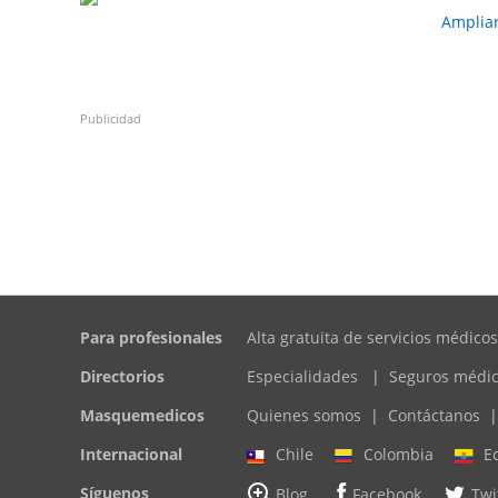
Amplia
Publicidad
Para profesionales
Alta gratuita de servicios médicos
Directorios
Especialidades
|
Seguros médi
Masquemedicos
Quienes somos
|
Contáctanos
|
Internacional
Chile
Colombia
E
Síguenos
Blog
Facebook
Twi