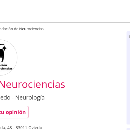
ndación de Neurociencias
Neurociencias
edo - Neurología
tu opinión
da, 48
-
33011
Oviedo