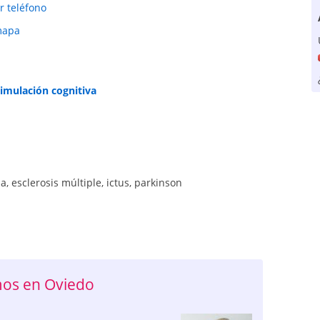
r teléfono
mapa
timulación cognitiva
ia
,
esclerosis múltiple
,
ictus
,
parkinson
os en Oviedo