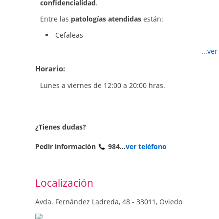
confidencialidad
.
Entre las
patologías atendidas
están:
Cefaleas
Enfermedad de Alzheimer
...ve
Parkinson
Enfermedades neurodegenerativas
Horario:
Esclerosis
Estimulación cognitiva
Lunes a viernes de 12:00 a 20:00 hras.
Ictus
Epilepsia
Etc
¿Tienes dudas?
Pedir información
984...
ver teléfono
Localización
Avda. Fernández Ladreda, 48 - 33011, Oviedo