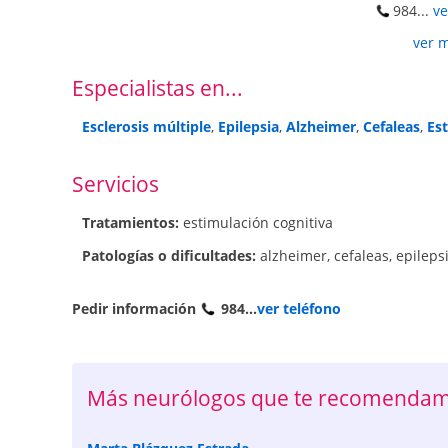
984...
ve
ver 
Especialistas en...
Esclerosis múltiple
,
Epilepsia
,
Alzheimer
,
Cefaleas
,
Es
Servicios
Tratamientos:
estimulación cognitiva
Patologí­as o dificultades:
alzheimer
,
cefaleas
,
epileps
Pedir información
984...
ver teléfono
Más neurólogos que te recomendam