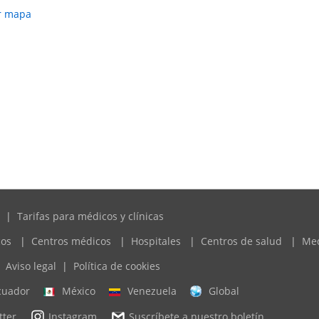
r mapa
|
Tarifas para médicos y clínicas
cos
|
Centros médicos
|
Hospitales
|
Centros de salud
|
Me
Aviso legal
|
Política de cookies
cuador
México
Venezuela
Global
tter
Instagram
Suscríbete a nuestro boletín