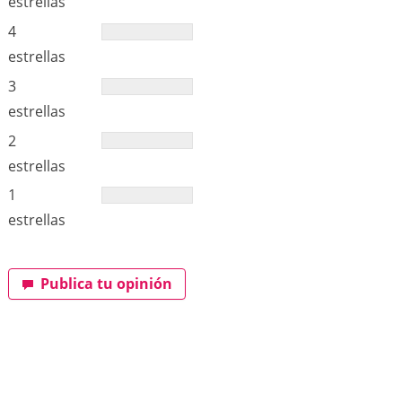
estrellas
4
estrellas
3
estrellas
2
estrellas
1
estrellas
Publica tu opinión