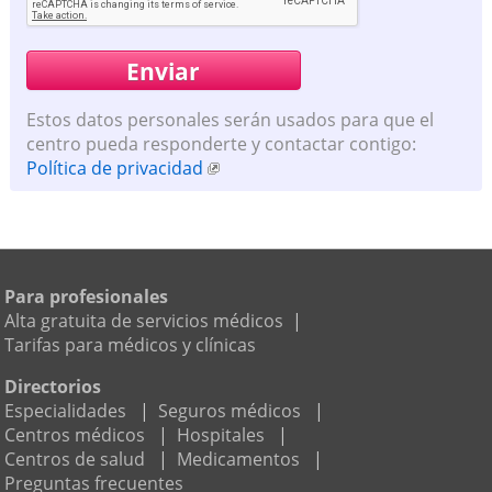
Estos datos personales serán usados para que el
centro pueda responderte y contactar contigo:
Política de privacidad
Para profesionales
Alta gratuita de servicios médicos
|
Tarifas para médicos y clínicas
Directorios
Especialidades
|
Seguros médicos
|
Centros médicos
|
Hospitales
|
Centros de salud
|
Medicamentos
|
Preguntas frecuentes