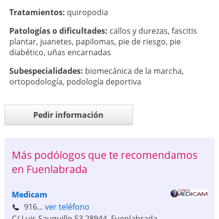
Tratamientos:
quiropodia
Patologí­as o dificultades:
callos y durezas
,
fascitis
plantar
,
juanetes
,
papilomas
,
pie de riesgo
,
pie
diabético
,
uñas encarnadas
Subespecialidades:
biomecánica de la marcha
,
ortopodología
,
podología deportiva
Pedir información
Más podólogos que te recomendamos
en Fuenlabrada
Medicam
916...
ver teléfono
C/ Luis Sauquillo 53
28944
,
Fuenlabrada