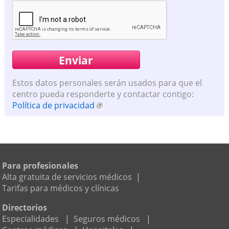
Estos datos personales serán usados para que el
centro pueda responderte y contactar contigo:
Política de privacidad
Para profesionales
Alta gratuita de servicios médicos
|
Tarifas para médicos y clínicas
Directorios
Especialidades
|
Seguros médicos
|