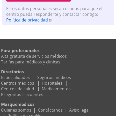
Estos datos personales serán usados para que el
centro pueda responderte y contactar contigo:
Política de privacidad
Para profesionales
Alta gratuita de servicios médicos
|
Tarifas para médicos y clínicas
Directorios
Especialidades
|
Seguros médicos
|
Centros médicos
|
Hospitales
|
Centros de salud
|
Medicamentos
|
Preguntas frecuentes
Masquemedicos
Quienes somos
|
Contáctanos
|
Aviso legal
|
Política de cookies