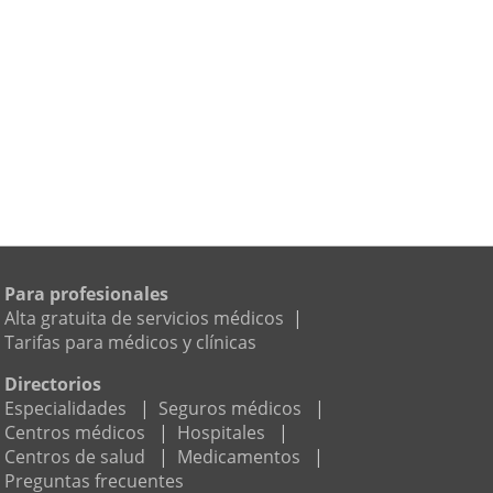
Para profesionales
Alta gratuita de servicios médicos
|
Tarifas para médicos y clínicas
Directorios
Especialidades
|
Seguros médicos
|
Centros médicos
|
Hospitales
|
Centros de salud
|
Medicamentos
|
Preguntas frecuentes