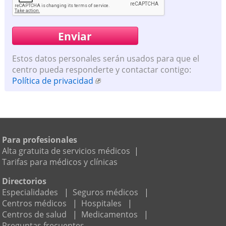
Estos datos personales serán usados para que el
centro pueda responderte y contactar contigo:
Política de privacidad
Para profesionales
Alta gratuita de servicios médicos
|
Tarifas para médicos y clínicas
Directorios
Especialidades
|
Seguros médicos
|
Centros médicos
|
Hospitales
|
Centros de salud
|
Medicamentos
|
Preguntas frecuentes