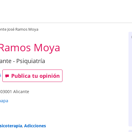
ente José Ramos Moya
é Ramos Moya
ante - Psiquiatría
s
Publica tu opinión
-
03001
Alicante
mapa
sicoterapia
,
Adicciones