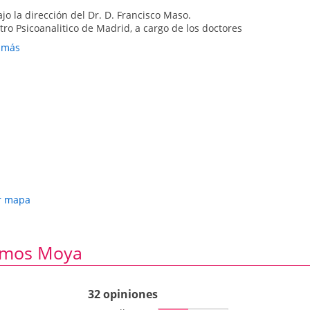
o la dirección del Dr. D. Francisco Maso.
ro Psicoanalitico de Madrid, a cargo de los doctores
986-1989, con supervision de grupo durante los tres
r más
ere 1983-1986
nes de Psicoterapéutas FEAP
sí como supervisión de casos en Madrid con el Dr. D.
licenciatura sobre Bibliografía Psiquiátrica Española
 de Psiquiatría de la Universidad de Murcia, Dr. D.
r mapa
ogía de la delincuencia juvenil
Ramos Moya
ntal de Murcia 1977
urcia y el Colegio Oficial de Farmaceuticos de la
32 opiniones