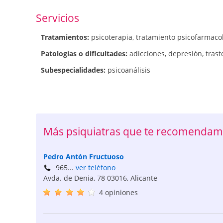
Servicios
Tratamientos:
psicoterapia
,
tratamiento psicofarmaco
Patologí­as o dificultades:
adicciones
,
depresión
,
trast
Subespecialidades:
psicoanálisis
Más psiquiatras que te recomendamo
Pedro Antón Fructuoso
965...
ver teléfono
Avda. de Denia, 78
03016
,
Alicante
4 opiniones