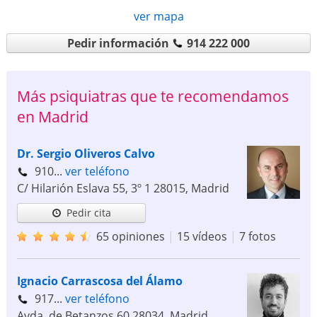
ver mapa
Pedir información
914 222 000
Más psiquiatras que te recomendamos
en Madrid
Dr. Sergio Oliveros Calvo
910...
ver teléfono
C/ Hilarión Eslava 55, 3º 1
28015
,
Madrid
Pedir cita
65 opiniones
|
15 vídeos
|
7 fotos
Ignacio Carrascosa del Álamo
917...
ver teléfono
Avda. de Betanzos 60
28034
,
Madrid