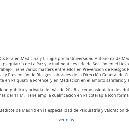
Doctora en Medicina y Cirugía por la Universidad Autónoma de Ma
 psiquiatría de La Paz y actualmente es jefe de Sección en el Hospit
rabajo. Tiene varios másters entre ellos en Prevención de Riesgos
ral y Prevención de Riesgos Laborales de la Dirección General de C
ta en Psiquiatría Forense, y en Mediación en el ámbito sanitario y 
idad publica y privada de más de 20 años como psiquiatra de adult
imas del 11 M. Tiene amplia cualificación en Psicoterapia (con forma
de Médicos de Madrid en la especialidad de Psiquiatría y valoración
es y dictámenes periciales y defensa en Sala.
...ver más
el asesoramiento a Empresas y Aseguradoras y en la elaboración 