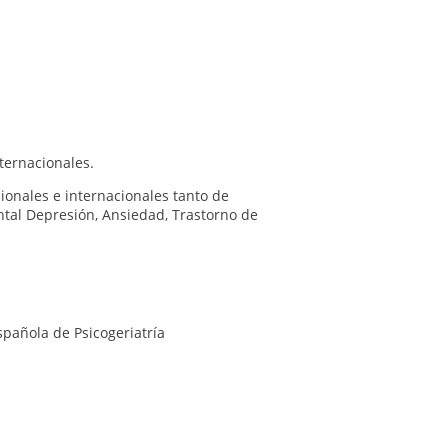
niversidad Europea de Madrid.
ternacionales.
ionales e internacionales tanto de
ntal Depresión, Ansiedad, Trastorno de
spañola de Psicogeriatría