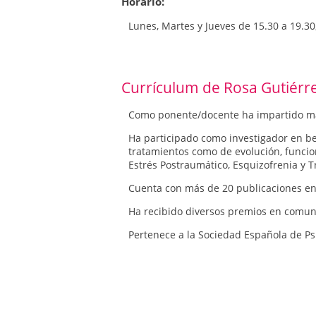
Horario:
Mental.
Lunes, Martes y Jueves de 15.30 a 19.3
La Dra. Gutiérrez Labrador es también 
Currículum de Rosa Gutiérr
Como ponente/docente ha impartido más 
Ha participado como investigador en be
tratamientos como de evolución, funcio
Estrés Postraumático, Esquizofrenia y T
Cuenta con más de 20 publicaciones en r
Ha recibido diversos premios en comun
Pertenece a la Sociedad Española de Psi