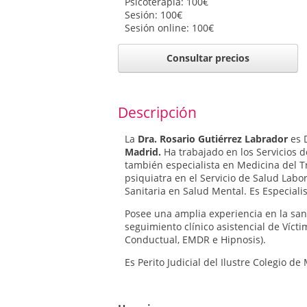
Psicoterapia: 100€
Sesión: 100€
Sesión online: 100€
Consultar precios
Descripción
La
Dra. Rosario Gutiérrez Labrador
es 
Madrid.
Ha trabajado en los Servicios de
también especialista en Medicina del T
psiquiatra en el Servicio de Salud Labo
Sanitaria en Salud Mental. Es Especialis
Posee una amplia experiencia en la san
seguimiento clínico asistencial de Víct
Conductual, EMDR e Hipnosis).
Es Perito Judicial del Ilustre Colegio 
experiencia en la elaboración de inform
Asimismo posee amplia experiencia en 