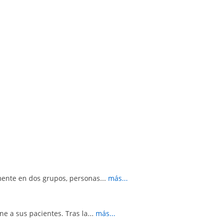
lmente en dos grupos, personas...
más...
e a sus pacientes. Tras la...
más...