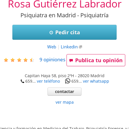
Rosa Gutiérrez Labrador
Psiquiatra en Madrid - Psiquiatría
Pedir cita
Web
|
Linkedin
9
opiniones
Publica tu opinión
Capitan Haya 58, piso 2ºH
-
28020
Madrid
659...
ver teléfono
659...
ver whatsapp
contactar
ver mapa
encia y formación en Medicina del Trabajo, Psiquiatría Forense, y 