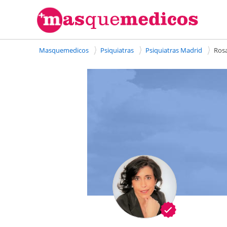
Masquemedicos
Psiquiatras
Psiquiatras Madrid
Rosa