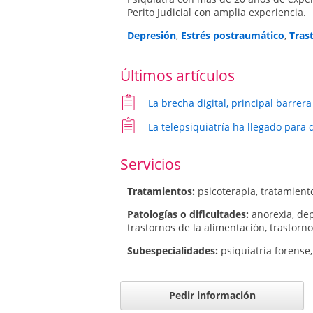
Perito Judicial con amplia experiencia.
Depresión
,
Estrés postraumático
,
Tras
Últimos artículos
La brecha digital, principal barrera
La telepsiquiatría ha llegado para
Servicios
Tratamientos:
psicoterapia
,
tratamient
Patologí­as o dificultades:
anorexia
,
dep
trastornos de la alimentación
,
trastorno
Subespecialidades:
psiquiatría forense
Pedir información