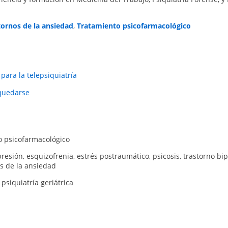
tornos de la ansiedad
,
Tratamiento psicofarmacológico
 para la telepsiquiatría
 quedarse
o psicofarmacológico
resión
,
esquizofrenia
,
estrés postraumático
,
psicosis
,
trastorno bip
s de la ansiedad
,
psiquiatría geriátrica