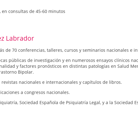
0, en consultas de 45-60 minutos
Profesora Asociada de Psiquiatría de la Facultad de Medicina la U
ez Labrador
de 70 conferencias, talleres, cursos y seminarios nacionales e in
cas públicas de investigación y en numerosos ensayos clínicos nac
nalidad y factores pronósticos en distintas patologías en Salud Me
rastorno Bipolar.
evistas nacionales e internacionales y capítulos de libros.
icaciones a congresos nacionales.
quiatría, Sociedad Española de Psiquiatría Legal, y a la Sociedad E