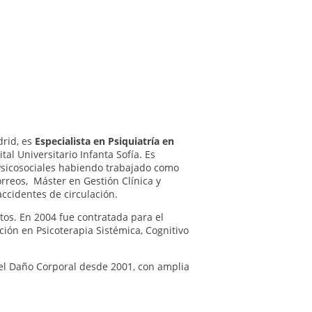
drid, es
Especialista en Psiquiatría en
al Universitario Infanta Sofía. Es
 Psicosociales habiendo trabajado como
orreos, Máster en Gestión Clínica y
accidentes de circulación.
os. En 2004 fue contratada para el
ción en Psicoterapia Sistémica, Cognitivo
 del Daño Corporal desde 2001, con amplia
de Programas de Prevención en Salud