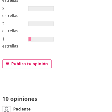
estrellas
3
estrellas
2
estrellas
1
estrellas
Publica tu opinión
10 opiniones
Paciente