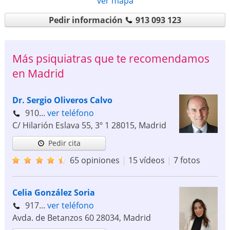
ver mapa
Pedir información
913 093 123
Más psiquiatras que te recomendamos
en Madrid
Dr. Sergio Oliveros Calvo
910...
ver teléfono
C/ Hilarión Eslava 55, 3º 1
28015
,
Madrid
Pedir cita
65 opiniones
|
15 vídeos
|
7 fotos
Celia González Soria
917...
ver teléfono
Avda. de Betanzos 60
28034
,
Madrid