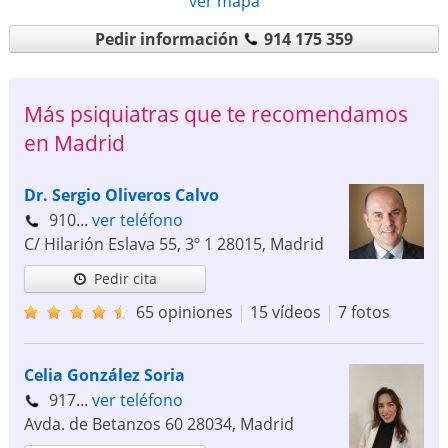
ver mapa
Pedir información
914 175 359
Más psiquiatras que te recomendamos
en Madrid
Dr. Sergio Oliveros Calvo
910...
ver teléfono
C/ Hilarión Eslava 55, 3º 1
28015
,
Madrid
Pedir cita
65 opiniones
|
15 vídeos
|
7 fotos
Celia González Soria
917...
ver teléfono
Avda. de Betanzos 60
28034
,
Madrid