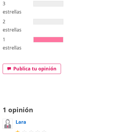
3
estrellas
2
estrellas
1
estrellas
Publica tu opinión
1 opinión
Lara