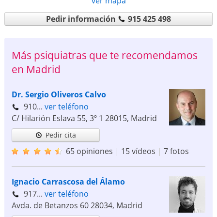
ver mapa
Pedir información
915 425 498
Más psiquiatras que te recomendamos
en Madrid
Dr. Sergio Oliveros Calvo
910...
ver teléfono
C/ Hilarión Eslava 55, 3º 1
28015
,
Madrid
Pedir cita
65 opiniones
|
15 vídeos
|
7 fotos
Ignacio Carrascosa del Álamo
917...
ver teléfono
Avda. de Betanzos 60
28034
,
Madrid