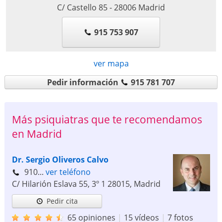
C/ Castello 85
-
28006
Madrid
915 753 907
ver mapa
Pedir información
915 781 707
Más psiquiatras que te recomendamos
en Madrid
Dr. Sergio Oliveros Calvo
910...
ver teléfono
C/ Hilarión Eslava 55, 3º 1
28015
,
Madrid
Pedir cita
65 opiniones
|
15 vídeos
|
7 fotos