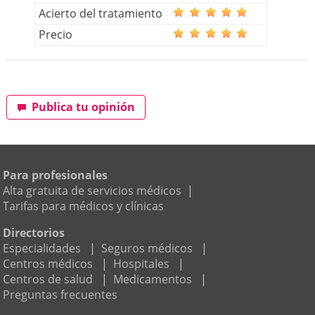
Acierto del tratamiento
Precio
Publica tu opinión
Para profesionales
Alta gratuita de servicios médicos
|
Tarifas para médicos y clínicas
Directorios
Especialidades
|
Seguros médicos
|
Centros médicos
|
Hospitales
|
Centros de salud
|
Medicamentos
|
Preguntas frecuentes