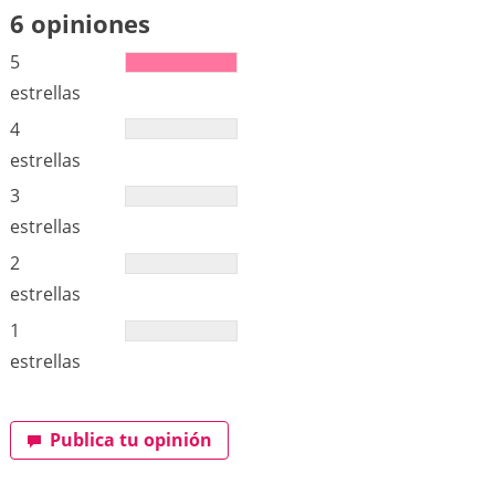
6 opiniones
5
estrellas
4
estrellas
3
estrellas
2
estrellas
1
estrellas
Publica tu opinión