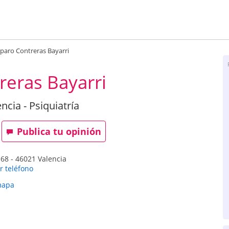
aro Contreras Bayarri
eras Bayarri
ncia - Psiquiatría
Publica tu opinión
 68
-
46021
Valencia
r teléfono
mapa