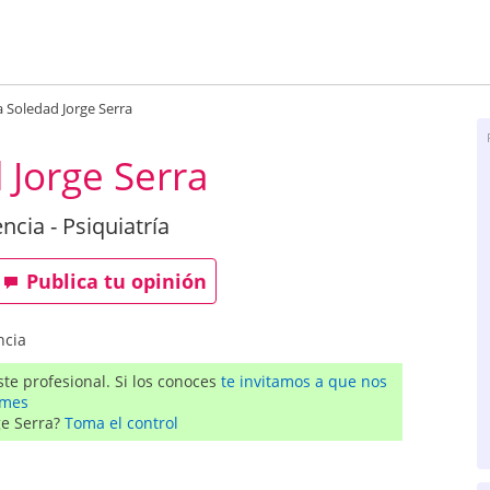
 Soledad Jorge Serra
 Jorge Serra
ncia - Psiquiatría
Publica tu opinión
ncia
te profesional. Si los conoces
te invitamos a que nos
rmes
ge Serra?
Toma el control