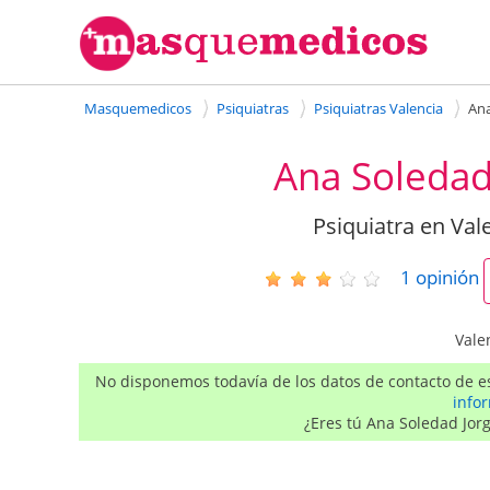
Masquemedicos
Psiquiatras
Psiquiatras Valencia
Ana
Ana Soledad
Psiquiatra en Vale
1
opinión
Vale
No disponemos todavía de los datos de contacto de es
info
¿Eres tú Ana Soledad Jor