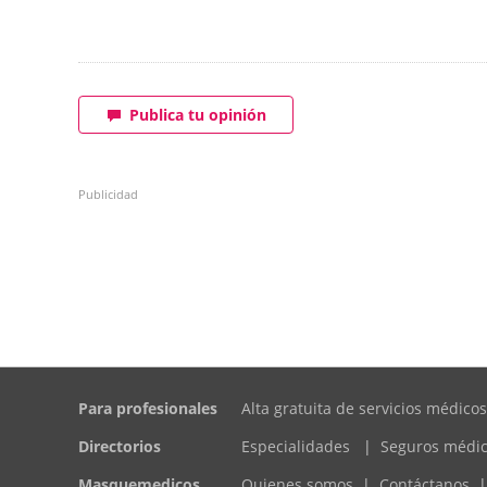
Publica tu opinión
Publicidad
Para profesionales
Alta gratuita de servicios médicos
Directorios
Especialidades
|
Seguros médi
Masquemedicos
Quienes somos
|
Contáctanos
|