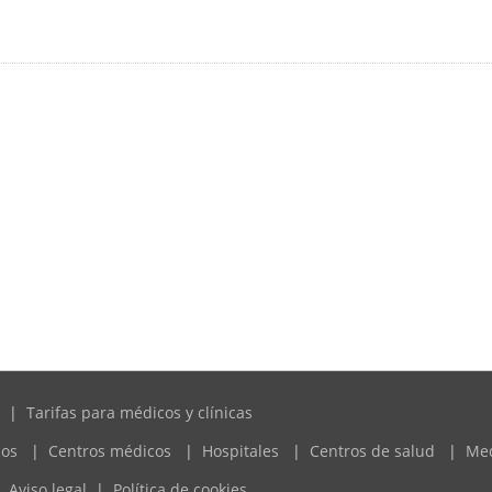
|
Tarifas para médicos y clínicas
cos
|
Centros médicos
|
Hospitales
|
Centros de salud
|
Me
Aviso legal
|
Política de cookies