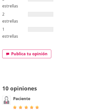
estrellas
2
estrellas
1
estrellas
Publica tu opinión
10 opiniones
Paciente