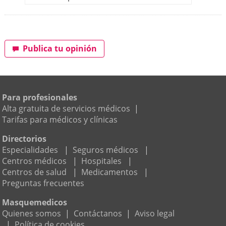
Publica tu opinión
Para profesionales
Alta gratuita de servicios médicos
|
Tarifas para médicos y clínicas
Directorios
Especialidades
|
Seguros médicos
|
Centros médicos
|
Hospitales
|
Centros de salud
|
Medicamentos
|
Preguntas frecuentes
Masquemedicos
Quienes somos
|
Contáctanos
|
Aviso legal
|
Política de cookies