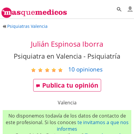
Psiquiatras Valencia
Julián Espinosa Iborra
Psiquiatra en Valencia - Psiquiatría
10
opiniones
Publica tu opinión
Valencia
No disponemos todavía de los datos de contacto de
este profesional. Si los conoces
te invitamos a que nos
informes