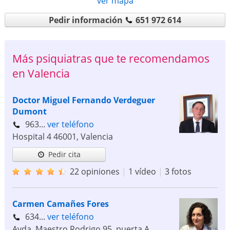
ver mapa
Pedir información
651 972 614
Más psiquiatras que te recomendamos
en Valencia
Doctor Miguel Fernando Verdeguer
Dumont
963...
ver teléfono
Hospital 4
46001
,
Valencia
Pedir cita
22 opiniones
|
1 vídeo
|
3 fotos
Carmen Camañes Fores
634...
ver teléfono
Avda. Maestro Rodrigo 95, puerta A.