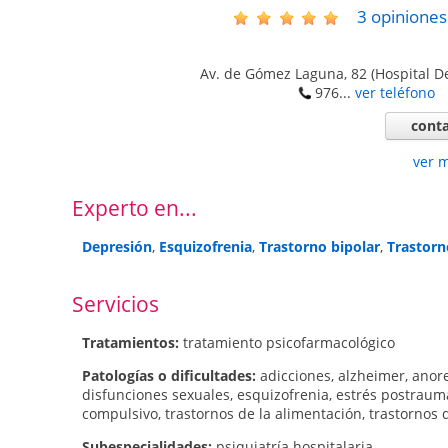
3
opiniones
Av. de Gómez Laguna, 82 (Hospital D
976...
ver teléfono
conta
ver 
Experto en...
Depresión
,
Esquizofrenia
,
Trastorno bipolar
,
Trastorn
Servicios
Tratamientos:
tratamiento psicofarmacológico
Patologí­as o dificultades:
adicciones
,
alzheimer
,
anor
disfunciones sexuales
,
esquizofrenia
,
estrés postraum
compulsivo
,
trastornos de la alimentación
,
trastornos 
Subespecialidades:
psiquiatría hospitalaria