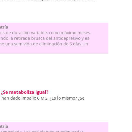
atría
 es de duración variable, como máximo meses.
do la retirada brusca del antidepresivo y es
ene una semivida de eliminación de 6 días.Un
 ¿Se metaboliza igual?
e han dado impalix 6 MG. ¿Es lo mismo? ¿Se
atría
controlada. Los excipientes pueden variar.