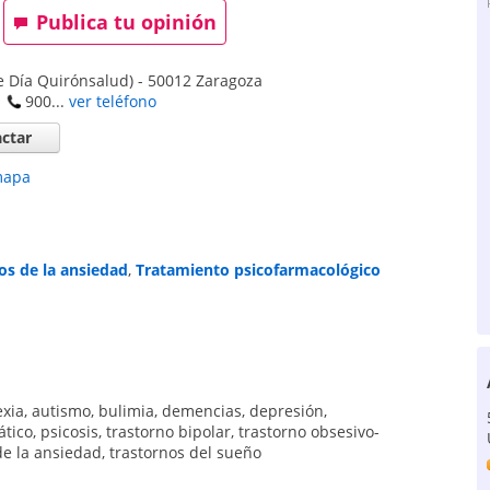
Publica tu opinión
e Día Quirónsalud)
-
50012
Zaragoza
900...
ver teléfono
ctar
mapa
os de la ansiedad
,
Tratamiento psicofarmacológico
exia
,
autismo
,
bulimia
,
demencias
,
depresión
,
ático
,
psicosis
,
trastorno bipolar
,
trastorno obsesivo-
de la ansiedad
,
trastornos del sueño