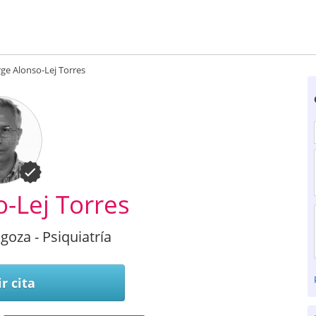
rge Alonso-Lej Torres
o-Lej Torres
goza - Psiquiatría
r cita