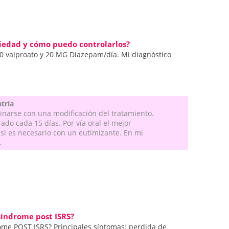
siedad y cómo puedo controlarlos?
0 valproato y 20 MG Diazepam/día. Mi diagnóstico
atría
narse con una modificación del tratamiento.
do cada 15 días. Por vía oral el mejor
si es necesario con un eutimizante. En mi
.
 síndrome post ISRS?
rome POST ISRS? Principales síntomas: perdida de