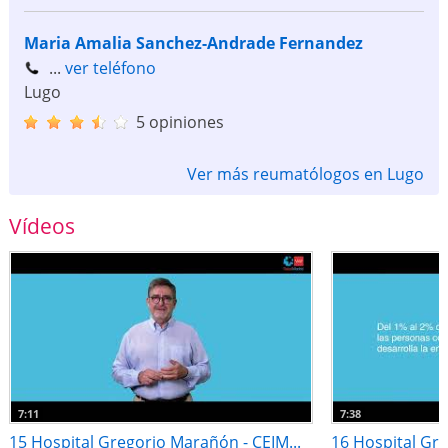
Maria Amalia Sanchez-Andrade Fernandez
...
ver teléfono
Lugo
5 opiniones
Ver más reumatólogos en Lugo
Vídeos
7:11
7:38
15 Hospital Gregorio Marañón - CEIM...
16 Hospital Gre