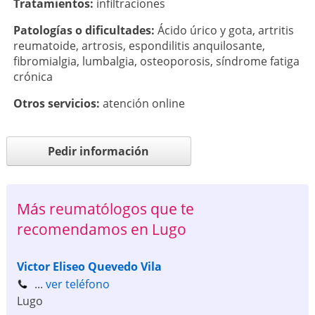
Tratamientos:
infiltraciones
Patologí­as o dificultades:
Ácido úrico y gota
,
artritis
reumatoide
,
artrosis
,
espondilitis anquilosante
,
fibromialgia
,
lumbalgia
,
osteoporosis
,
síndrome fatiga
crónica
Otros servicios:
atención online
Pedir información
Más reumatólogos que te
recomendamos en Lugo
Victor Eliseo Quevedo Vila
...
ver teléfono
Lugo