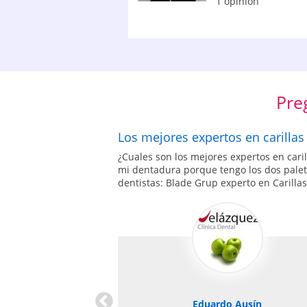
1 opinión
Pre
Los mejores expertos en carillas
¿Cuales son los mejores expertos en cari
mi dentadura porque tengo los dos pale
dentistas: Blade Grup experto en Carilla
 Deltadent
logo general: Dr. Alb
Previous
ñan Sebastian
Eduardo Ausín