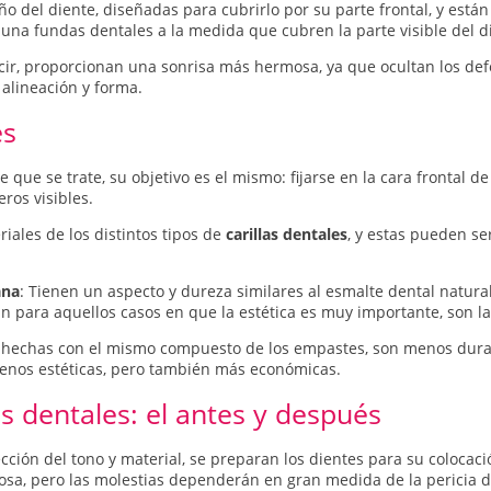
ño del diente, diseñadas para cubrirlo por su parte frontal, y está
 una fundas dentales a la medida que cubren la parte visible del 
cir, proporcionan una sonrisa más hermosa, ya que ocultan los defe
 alineación y forma.
es
que se trate, su objetivo es el mismo: fijarse en la cara frontal de 
ros visibles.
iales de los distintos tipos de
carillas dentales
, y estas pueden se
ana
: Tienen un aspecto y dureza similares al esmalte dental natura
izan para aquellos casos en que la estética es muy importante, son 
n hechas con el mismo compuesto de los empastes, son menos durab
 menos estéticas, pero también más económicas.
as dentales: el antes y después
ión del tono y material, se preparan los dientes para su colocaci
rosa, pero las molestias dependerán en gran medida de la pericia d