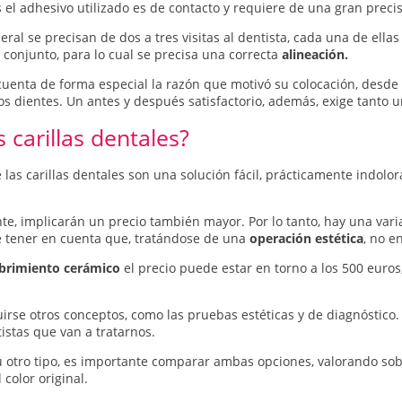
 el adhesivo utilizado es de contacto y requiere de una gran precis
eral se precisan de dos a tres visitas al dentista, cada una de ella
 conjunto, para lo cual se precisa una correcta
alineación.
cuenta de forma especial la razón que motivó su colocación, desde 
s dientes. Un antes y después satisfactorio, además, exige tanto u
s carillas dentales?
s carillas dentales son una solución fácil, prácticamente indolor
e, implicarán un precio también mayor. Por lo tanto, hay una vari
ue tener en cuenta que, tratándose de una
operación estética
, no e
brimiento cerámico
el precio puede estar en torno a los 500 euros,
rse otros conceptos, como las pruebas estéticas y de diagnóstico.
istas que van a tratarnos.
o u otro tipo, es importante comparar ambas opciones, valorando sob
color original.