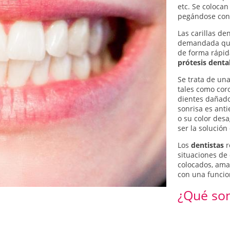
etc. Se colocan
pegándose con 
Las carillas de
demandada que
de forma rápida
prótesis denta
Se trata de una
tales como cor
dientes dañado
sonrisa es anti
o su color desa
ser la solució
Los
dentistas
r
situaciones de
colocados, amar
con una funcio
¿Qué son 