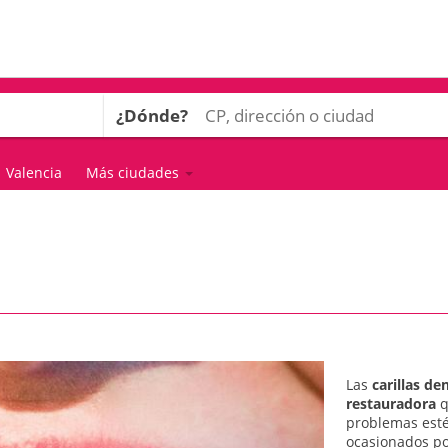
¿Dónde?
Valencia
Más ciudades
Las
carillas de
restauradora
q
problemas esté
ocasionados por