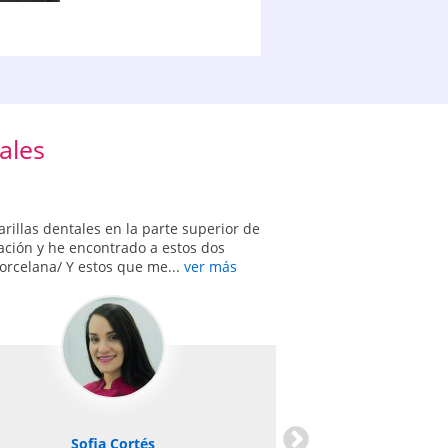
ales
Dientes oscuros por 
rillas dentales en la parte superior de
Necesito consejo: yo teng
ción y he encontrado a estos dos
coronas en todos los dien
orcelana/ Y estos que me...
ver más
años aproximadamente, aun
Next
Sofia Cortés
Clínica 