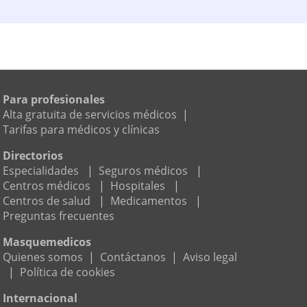
Para profesionales
Alta gratuita de servicios médicos
|
Tarifas para médicos y clínicas
Directorios
Especialidades
|
Seguros médicos
|
Centros médicos
|
Hospitales
|
Centros de salud
|
Medicamentos
|
Preguntas frecuentes
Masquemedicos
Quienes somos
|
Contáctanos
|
Aviso legal
|
Política de cookies
Internacional