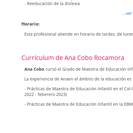
- Reeducación de la dislexia
- Reeducación del TDA
...ve
- Reeducación del TDAH
- Refuerzo de lectoescritura
Horario:
- Refuerzo en el ámbito matemático
Esta profesional atiende en horario de tardes, de lunes
Currículum de Ana Cobo Rocamora
Ana Cobo
cursó el Grado de Maestra de Educación Inf
La experiencia de Anaen el ámbito de la educación es l
- Prácticas de Maestra de Educación Infantil en el Col·
2022 - feberero 2023)
- Prácticas de Maestra de Educación Infantil en la EB