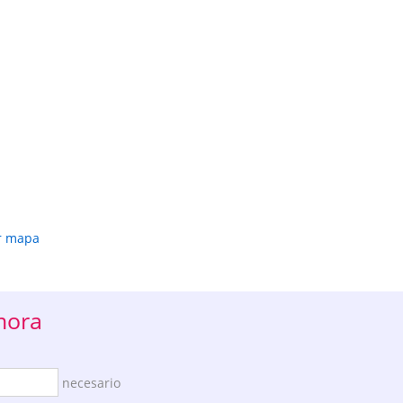
r mapa
mora
necesario