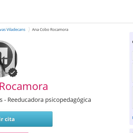
ivas Viladecans
Ana Cobo Rocamora
 Rocamora
ans - Reeducadora psicopedagógica
r cita