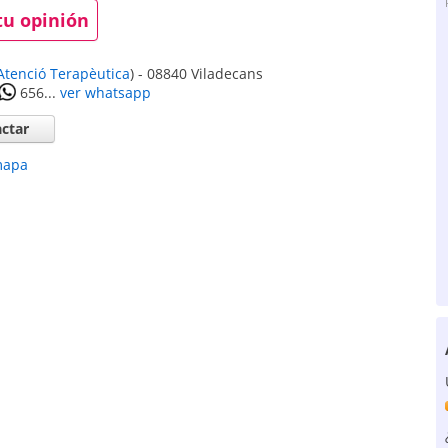
tu opinión
Atenció Terapèutica
)
-
08840
Viladecans
656...
ver whatsapp
ctar
mapa