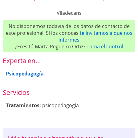
Viladecans
No disponemos todavía de los datos de contacto de
este profesional. Si los conoces
te invitamos a que nos
informes
¿Eres tú Marta Regueiro Ortiz?
Toma el control
Experta en...
Psicopedagogía
Servicios
Tratamientos:
psicopedagogía