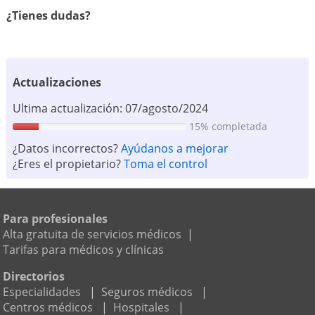
¿Tienes dudas?
Actualizaciones
Ultima actualización: 07/agosto/2024
15% completada
¿Datos incorrectos?
Ayúdanos a mejorar
¿Eres el propietario?
Toma el control
Para profesionales
Alta gratuita de servicios médicos
|
Tarifas para médicos y clínicas
Directorios
Especialidades
|
Seguros médicos
|
Centros médicos
|
Hospitales
|