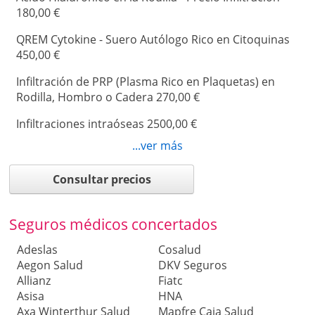
180,00 €
QREM Cytokine - Suero Autólogo Rico en Citoquinas
450,00 €
Infiltración de PRP (Plasma Rico en Plaquetas) en
Rodilla, Hombro o Cadera 270,00 €
Infiltraciones intraóseas 2500,00 €
...ver más
Rizólisis lumbar 2500,00 €
Infiltración de Proloterapia 75,00 €
Consultar precios
Infiltración de Células Madre:3800
Seguros médicos concertados
Adeslas
Cosalud
Aegon Salud
DKV Seguros
Allianz
Fiatc
Asisa
HNA
Axa Winterthur Salud
Mapfre Caja Salud