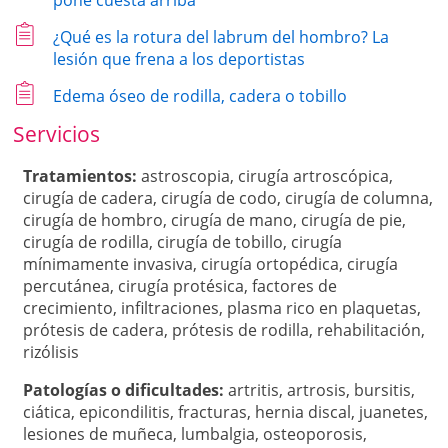
pone cuesta arriba
¿Qué es la rotura del labrum del hombro? La
lesión que frena a los deportistas
Edema óseo de rodilla, cadera o tobillo
Servicios
Tratamientos:
astroscopia
,
cirugía artroscópica
,
cirugía de cadera
,
cirugía de codo
,
cirugía de columna
,
cirugía de hombro
,
cirugía de mano
,
cirugía de pie
,
cirugía de rodilla
,
cirugía de tobillo
,
cirugía
mínimamente invasiva
,
cirugía ortopédica
,
cirugía
percutánea
,
cirugía protésica
,
factores de
crecimiento
,
infiltraciones
,
plasma rico en plaquetas
,
prótesis de cadera
,
prótesis de rodilla
,
rehabilitación
,
rizólisis
Patologí­as o dificultades:
artritis
,
artrosis
,
bursitis
,
ciática
,
epicondilitis
,
fracturas
,
hernia discal
,
juanetes
,
lesiones de muñeca
,
lumbalgia
,
osteoporosis
,