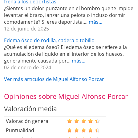
frena a los deportistas
Miembro de:
¿Sientes un dolor punzante en el hombro que te impide
levantar el brazo, lanzar una pelota o incluso dormir
Proyecto Grupo DEBA.
cómodamente? Si eres deportista,...
más...
Sociedad Española de Cirugía Ortopédica y
12 de junio de 2025
Traumatología.
Sociedad Española de Cirugía de Mano.
Edema óseo de rodilla, cadera o tobillo
Asociación Española de Artroscopia.
¿Qué es el edema óseo? El edema óseo se refiere a la
Sociedad Española de Traumatología del deporte.
acumulación de líquido en el interior de los huesos,
Sociedad Valenciana de Traumatología y Cirugía.
generalmente causada por...
más...
02 de enero de 2024
Ver más artículos de Miguel Alfonso Porcar
Opiniones sobre Miguel Alfonso Porcar
Valoración media
Valoración general
Puntualidad