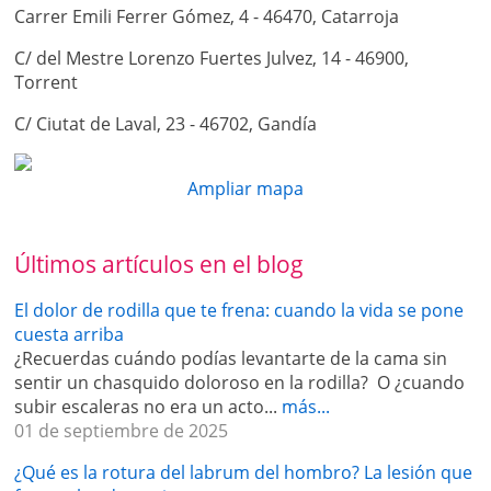
Dolor en el pie y el tobillo
Carrer Emili Ferrer Gómez, 4 - 46470, Catarroja
Federación Española de Fútbol. Traumatólogo.
Puede estar provocado por artrosis tobillo o
Banco Óseo e Injertos Osteotendinosos de la
C/ del Mestre Lorenzo Fuertes Julvez, 14 - 46900,
subastragalina, tendinitis de aquiles, tendinitis en
Conselleria de Sanidad de Valencia. Colaborador.
Torrent
peroneos, fascitis plantar.
Banco de Tejidos y Sangre de la Conselleria de
Sanidad de Valencia. Colaborador.
C/ Ciutat de Laval, 23 - 46702, Gandía
Tratamientos de Inyecciones de ácido hialurónico en
Unidad de Cirugía Reconstructiva de Miembro
el tobillo, QREM: suero autólogo rico en citoquinas,
Superior. Hospital General Universitario de
tratamiento con PRP.
Ampliar mapa
Valencia. Médico Adjunto.
Regenerat Clínica. Director y fundador.
Dolor en mano o muñeca
Experiencia docente:
Últimos artículos en el blog
Producido por esguinces y distensiones, artrosis en
las manos, rizartrosis – artrosis en el pulgar, tendinitis
Departamento de Cirugía de la Facultad de
El dolor de rodilla que te frena: cuando la vida se pone
de Quervain, dedo en resorte – gatillo, síndrome del
Medicina de la Universidad de
cuesta arriba
túnel carpiano.
Valencia. Facultativo colaborador en Docencia
¿Recuerdas cuándo podías levantarte de la cama sin
Práctica.
Tratamientos de cirugía artroscópica o cirugía abierta,
sentir un chasquido doloroso en la rodilla? O ¿cuando
Departamento de Cirugía de la Universidad de
infiltraciones de ácido hialurónico, QREM suero
subir escaleras no era un acto...
más...
Valencia. Facultativo colaborador en labores
autólogo rico en citoquinas, tratamiento con PRP.
01 de septiembre de 2025
docentes en la asignatura de Cirugía Ortopédica y
Traumatología.
¿Qué es la rotura del labrum del hombro? La lesión que