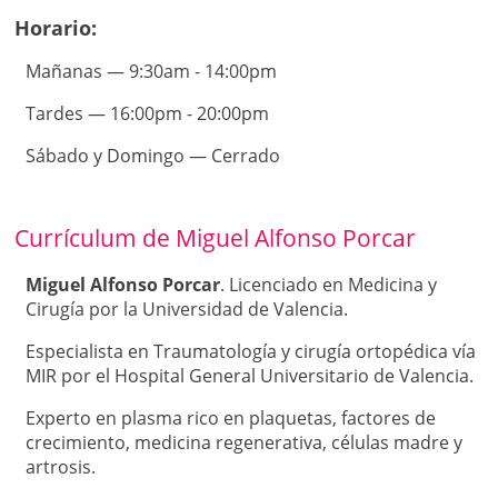
de rodilla, artrosis de rodilla, condromalacia –
Horario:
condropatía rotuliana, edema óseo de rodilla,
esguince de ligamentos de rodilla, meniscopatía –
Mañanas — 9:30am - 14:00pm
rotura de menisco.
Tardes — 16:00pm - 20:00pm
Tratamientos de infiltraciones con PRP, inyecciones
Sábado y Domingo — Cerrado
intraóseas tratamiento con células madre, QREM
Cytokine: suero autólogo rico en citoquinas,
infiltraciones de ácido hialurónico en rodilla.
Currículum de Miguel Alfonso Porcar
Dolor en la cadera
Miguel Alfonso Porcar
. Licenciado en Medicina y
Causado por lesión provocada por fractura del cuello
Cirugía por la Universidad de Valencia.
del fémur de la cadera, artritis, bursitis, infección,
tendinitis de cadera, trocanteritis de cadera, artrosis,
Especialista en Traumatología y cirugía ortopédica vía
edema óseo de cadera, etc.
MIR por el Hospital General Universitario de Valencia.
Tratamientos de inyecciones de corticoides y/o ácido
Experto en plasma rico en plaquetas, factores de
hialurónico, infiltraciones de plasma rico en
crecimiento, medicina regenerativa, células madre y
plaquetas, medicina regenerativa con ecografía
artrosis.
guiada, cirugía artroscópica, prótesis total de cadera.