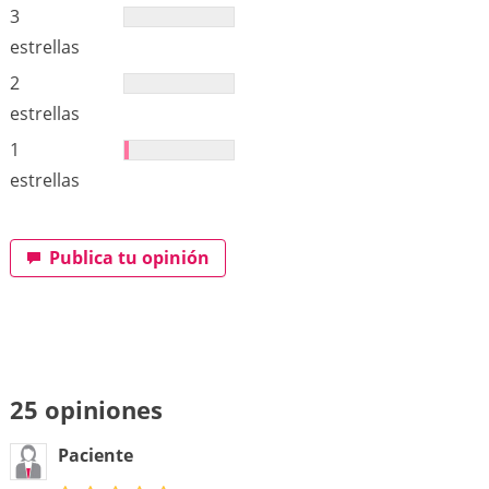
3
estrellas
2
estrellas
1
estrellas
Publica tu opinión
25 opiniones
Paciente