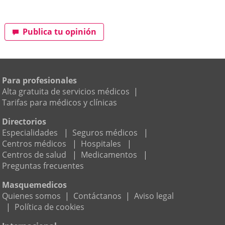
Publica tu opinión
Para profesionales
Alta gratuita de servicios médicos
|
Tarifas para médicos y clínicas
Directorios
Especialidades
|
Seguros médicos
|
Centros médicos
|
Hospitales
|
Centros de salud
|
Medicamentos
|
Preguntas frecuentes
Masquemedicos
Quienes somos
|
Contáctanos
|
Aviso legal
|
Política de cookies