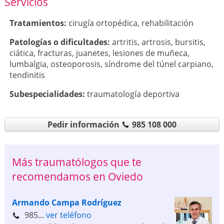
Servicios
Tratamientos:
cirugía ortopédica
,
rehabilitación
Patologí­as o dificultades:
artritis
,
artrosis
,
bursitis
,
ciática
,
fracturas
,
juanetes
,
lesiones de muñeca
,
lumbalgia
,
osteoporosis
,
síndrome del túnel carpiano
,
tendinitis
Subespecialidades:
traumatología deportiva
Pedir información
985 108 000
Más traumatólogos que te
recomendamos en Oviedo
Armando Campa Rodríguez
985...
ver teléfono