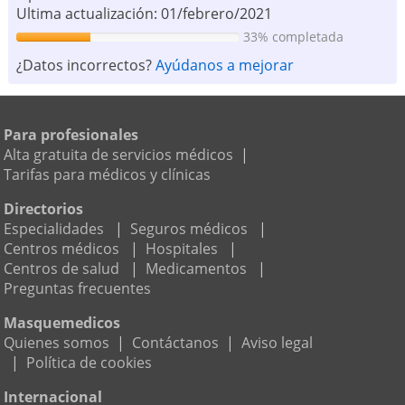
Ultima actualización: 01/febrero/2021
33% completada
¿Datos incorrectos?
Ayúdanos a mejorar
Para profesionales
Alta gratuita de servicios médicos
|
Tarifas para médicos y clínicas
Directorios
Especialidades
|
Seguros médicos
|
Centros médicos
|
Hospitales
|
Centros de salud
|
Medicamentos
|
Preguntas frecuentes
Masquemedicos
Quienes somos
|
Contáctanos
|
Aviso legal
|
Política de cookies
Internacional