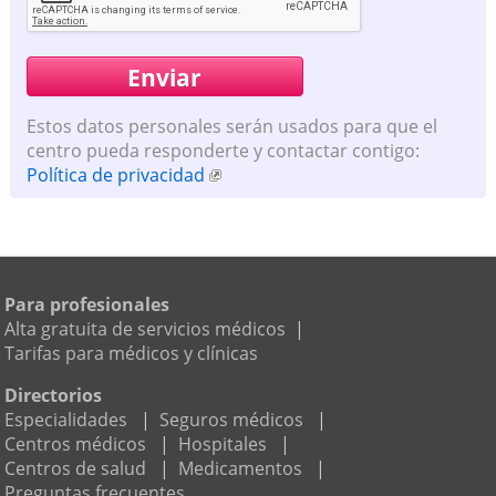
Estos datos personales serán usados para que el
centro pueda responderte y contactar contigo:
Política de privacidad
Para profesionales
Alta gratuita de servicios médicos
|
Tarifas para médicos y clínicas
Directorios
Especialidades
|
Seguros médicos
|
Centros médicos
|
Hospitales
|
Centros de salud
|
Medicamentos
|
Preguntas frecuentes