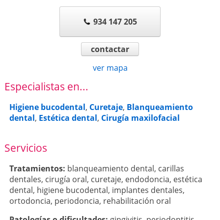
934 147 205
contactar
ver mapa
Especialistas en...
Higiene bucodental
,
Curetaje
,
Blanqueamiento
dental
,
Estética dental
,
Cirugía maxilofacial
Servicios
Tratamientos:
blanqueamiento dental
,
carillas
dentales
,
cirugía oral
,
curetaje
,
endodoncia
,
estética
dental
,
higiene bucodental
,
implantes dentales
,
ortodoncia
,
periodoncia
,
rehabilitación oral
Patologí­as o dificultades:
gingivitis
,
periodontitis