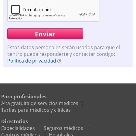
Estos datos personales serán usados para que el
centro pueda responderte y contactar contigo:
Política de privacidad
Para profesionales
Alta gratuita de servicios médicos
|
Tarifas para médicos y clínicas
Directorios
Especialidades
|
Seguros médicos
|
Centros médicos
|
Hospitales
|